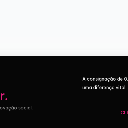
A consignação de 0,
uma diferença vital.
r
.
novação social.
CL