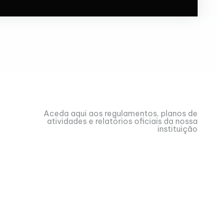
Aceda aqui aos regulamentos, planos de
atividades e relatórios oficiais da nossa
instituição