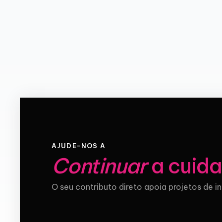
AJUDE-NOS A
Continuar
a cuida
O seu contributo direto apoia projetos de i