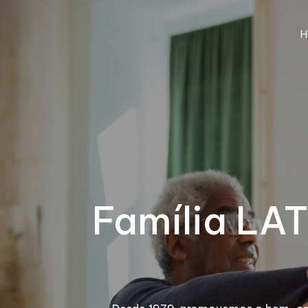
H
Família LAT