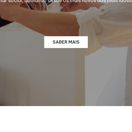
 social, apoiando desde os mais novos aos mais idosos
SABER MAIS