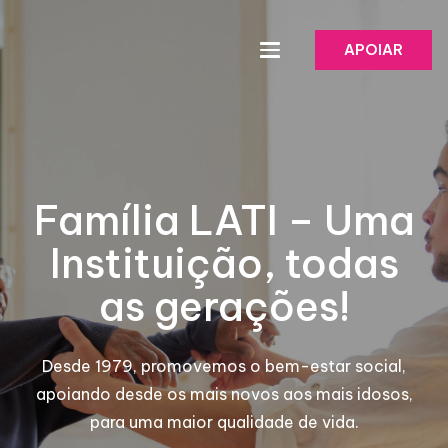
APOIAR
Família LATI – Uma
Instituição, todas
as gerações!
Desde 1979, promovemos o bem-estar social,
apoiando desde os mais novos aos mais idosos,
para uma maior qualidade de vida.