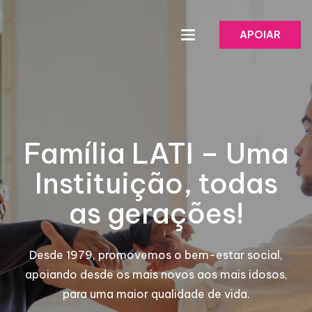
APOIAR
Família LATI – Uma
Instituição, todas
as gerações!
Desde 1979, promovemos o bem-estar social,
apoiando desde os mais novos aos mais idosos,
para uma maior qualidade de vida.