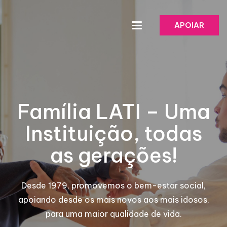
APOIAR
Família LATI – Uma
Instituição, todas
as gerações!
Desde 1979, promovemos o bem-estar social,
apoiando desde os mais novos aos mais idosos,
para uma maior qualidade de vida.