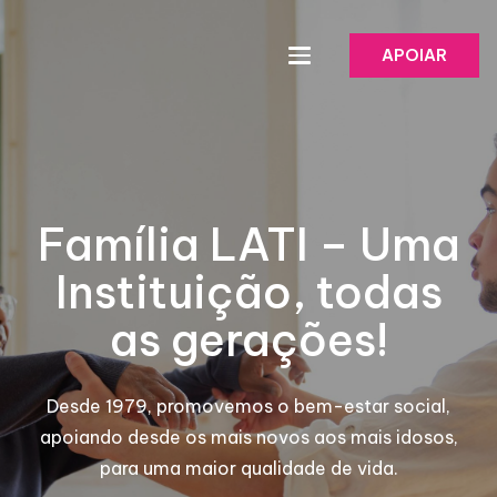
APOIAR
Família LATI – Uma
Instituição, todas
as gerações!
Desde 1979, promovemos o bem-estar social,
apoiando desde os mais novos aos mais idosos,
para uma maior qualidade de vida.