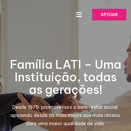
APOIAR
Família LATI – Uma
Instituição, todas
as gerações!
Desde 1979, promovemos o bem-estar social,
apoiando desde os mais novos aos mais idosos,
para uma maior qualidade de vida.