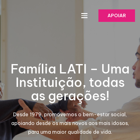
APOIAR
Família LATI – Uma
Instituição, todas
as gerações!
Desde 1979, promovemos o bem-estar social,
apoiando desde os mais novos aos mais idosos,
para uma maior qualidade de vida.