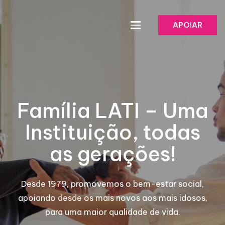
APOIAR
Família LATI – Uma
Instituição, todas
as gerações!
Desde 1979, promovemos o bem-estar social,
apoiando desde os mais novos aos mais idosos,
para uma maior qualidade de vida.