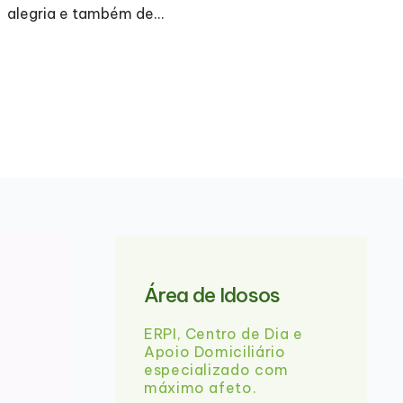
A Assembleia Geral Ordinária será realizada a 
05-2026 (18:30) na qual será apresentado o
Relatório de Contas e Atividades. Agradecem
comparência de todos. Abaixo…
Área de Idosos
ERPI, Centro de Dia e
Apoio Domiciliário
especializado com
máximo afeto.