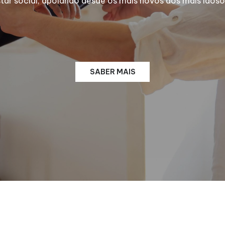
 social, apoiando desde os mais novos aos mais idosos
SABER MAIS