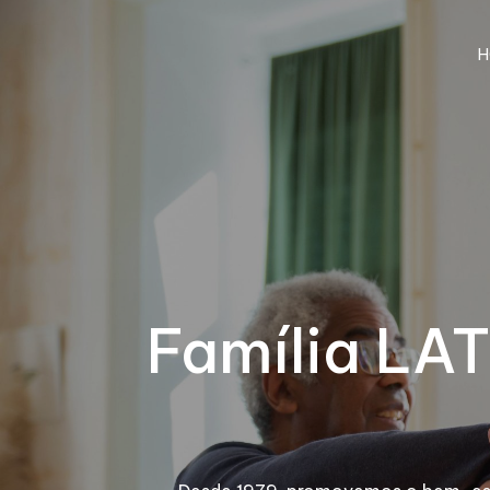
H
Família LAT