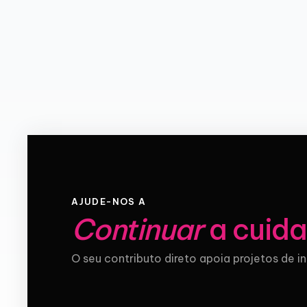
AJUDE-NOS A
Continuar
a cuida
O seu contributo direto apoia projetos de i