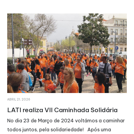
AGOSTO 29, 2025
ária
A LATI está de parabéns!
caminhar
No dia 22 de março de 2026, a LATI comple
ma
seu 47º aniversário. Este foi um dia de festa