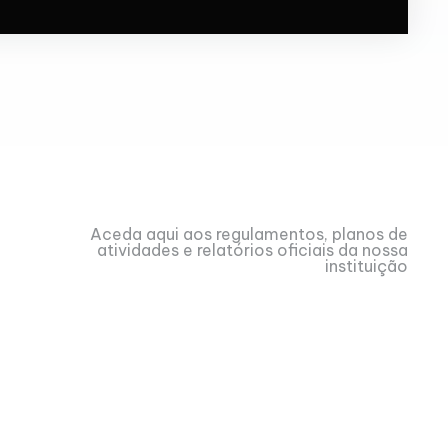
Aceda aqui aos regulamentos, planos de
atividades e relatórios oficiais da nossa
instituição