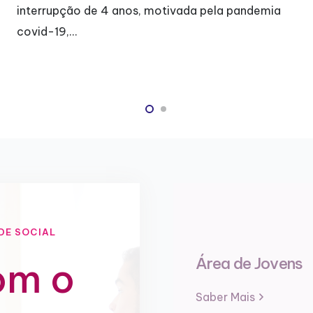
ndemia
alegria e também de…
DE SOCIAL
Área de Jovens
om o
Saber Mais