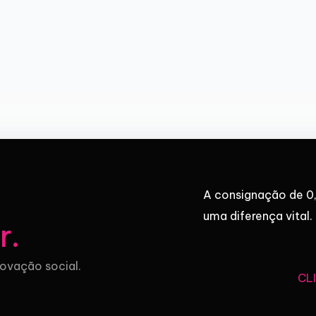
A consignação de 0,
uma diferença vital.
r
.
novação social.
CL