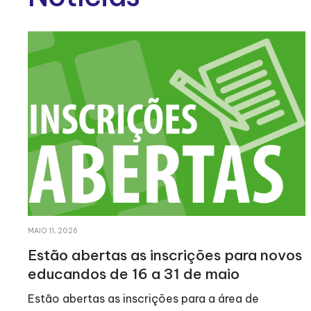
ABRIL 21, 2026
ra novos
LATI realiza VII Caminhada Solid
No dia 23 de Março de 2024 voltámos a 
 de
todos juntos, pela solidariedade! Após u