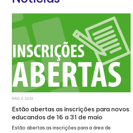
ABRIL 21, 2026
 inscrições para novos
LATI realiza VII C
 a 31 de maio
No dia 23 de Março de
rições para a área de
todos juntos, pela sol