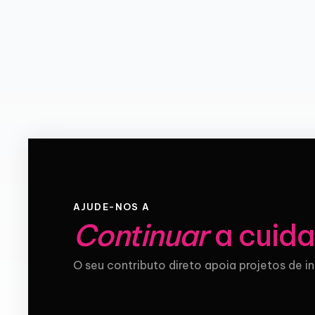
AJUDE-NOS A
Continuar
a cuida
O seu contributo direto apoia projetos de i