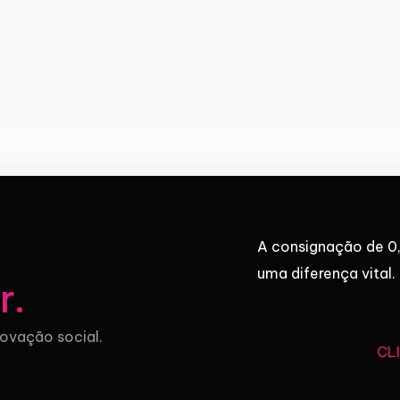
A consignação de 0,
uma diferença vital.
r
.
novação social.
CL