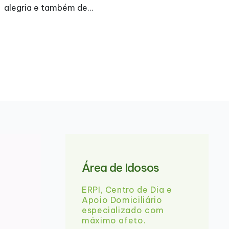
A Assembleia Geral Ordinári
05-2026 (18:30) na qual se
Relatório de Contas e Ativ
comparência de todos. Ab
Área de Idosos
ERPI, Centro de Dia e
Apoio Domiciliário
especializado com
máximo afeto.