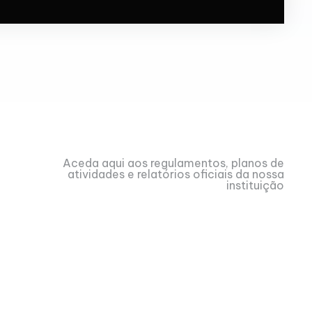
Aceda aqui aos regulamentos, planos de
atividades e relatórios oficiais da nossa
instituição