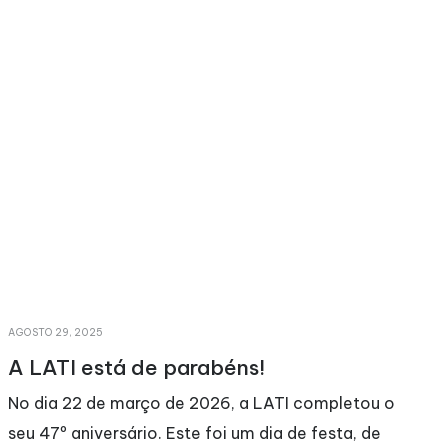
MAIO 11, 2026
abéns!
Convocatória Assemb
Ordinária 31-03-202
026, a LATI completou o
Relatório de Ativida
foi um dia de festa, de