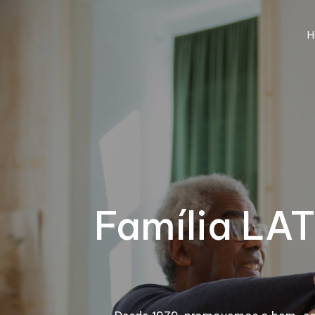
H
Família LAT