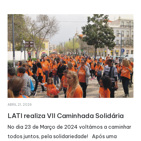
AGOSTO 29, 2025
aminhada Solidária
A LATI está de par
 2024 voltámos a caminhar
No dia 22 de março de 2
idariedade! Após uma
seu 47º aniversário. Este 