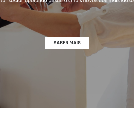
 social, apoiando desde os mais novos aos mais idosos
SABER MAIS