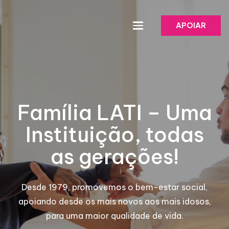
APOIAR
Família LATI – Uma
Instituição, todas
as gerações!
Desde 1979, promovemos o bem-estar social,
apoiando desde os mais novos aos mais idosos,
para uma maior qualidade de vida.