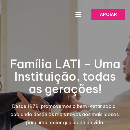
APOIAR
Família LATI – Uma
Instituição, todas
as gerações!
Desde 1979, promovemos o bem-estar social,
apoiando desde os mais novos aos mais idosos,
para uma maior qualidade de vida.