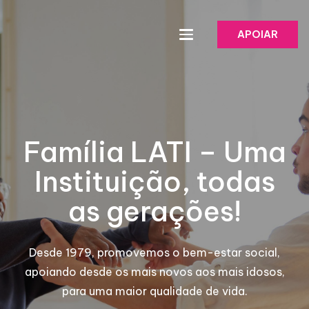
APOIAR
Família LATI – Uma
Instituição, todas
as gerações!
Desde 1979, promovemos o bem-estar social,
apoiando desde os mais novos aos mais idosos,
para uma maior qualidade de vida.