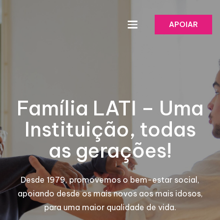
APOIAR
Família LATI – Uma
Instituição, todas
as gerações!
Desde 1979, promovemos o bem-estar social,
apoiando desde os mais novos aos mais idosos,
para uma maior qualidade de vida.