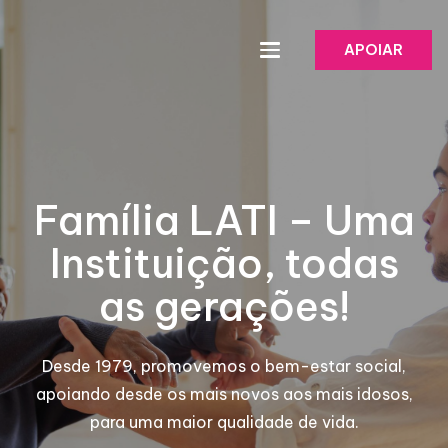
APOIAR
Família LATI – Uma
Instituição, todas
as gerações!
Desde 1979, promovemos o bem-estar social,
apoiando desde os mais novos aos mais idosos,
para uma maior qualidade de vida.