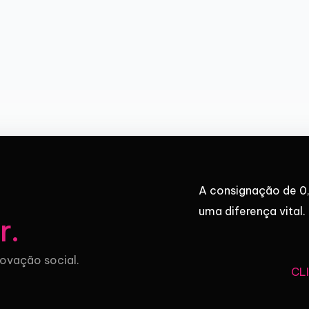
A consignação de 0,
uma diferença vital.
r
.
novação social.
CL