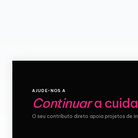
AJUDE-NOS A
Continuar
a cuida
O seu contributo direto apoia projetos de i