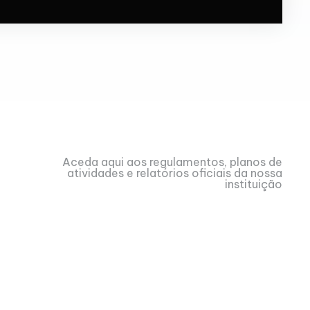
Aceda aqui aos regulamentos, planos de
atividades e relatórios oficiais da nossa
instituição