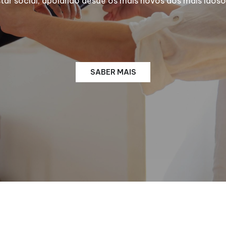
 social, apoiando desde os mais novos aos mais idosos
SABER MAIS