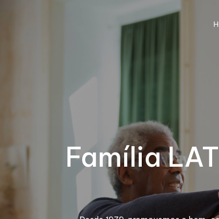
H
Família LAT