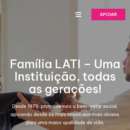
APOIAR
Família LATI – Uma
Instituição, todas
as gerações!
Desde 1979, promovemos o bem-estar social,
apoiando desde os mais novos aos mais idosos,
para uma maior qualidade de vida.