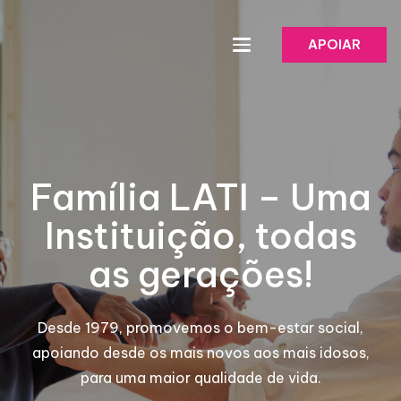
APOIAR
Família LATI – Uma
Instituição, todas
as gerações!
Desde 1979, promovemos o bem-estar social,
apoiando desde os mais novos aos mais idosos,
para uma maior qualidade de vida.