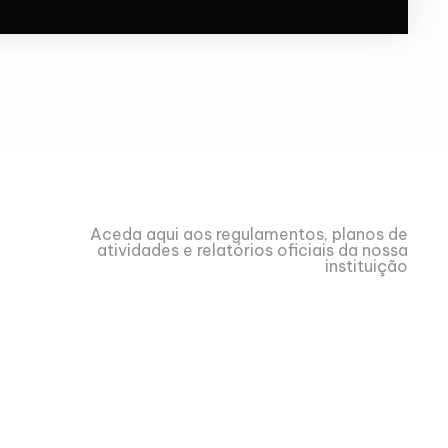
Aceda aqui aos regulamentos, planos de
atividades e relatórios oficiais da nossa
instituição