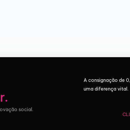
A consignação de 0,
uma diferença vital.
r
.
novação social.
CL