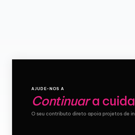
AJUDE-NOS A
Continuar
a cuida
O seu contributo direto apoia projetos de i