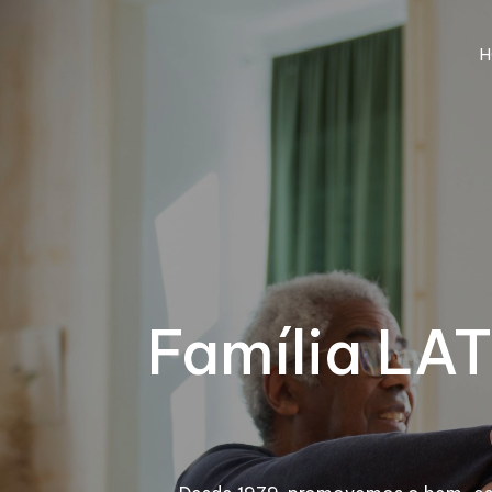
H
Família LAT