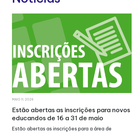
ABRIL 21, 2026
vos
LATI realiza VII Caminhada Solidária
No dia 23 de Março de 2024 voltámos a caminha
todos juntos, pela solidariedade! Após uma