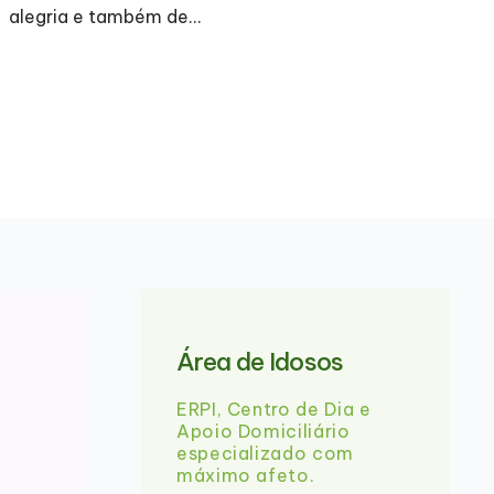
A Assembleia Geral Ordinária será realizada a 31-
05-2026 (18:30) na qual será apresentado o
Relatório de Contas e Atividades. Agradecemos a
comparência de todos. Abaixo…
Área de Idosos
ERPI, Centro de Dia e
Apoio Domiciliário
especializado com
máximo afeto.