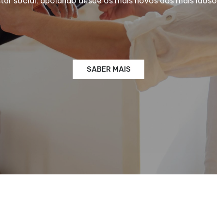
 social, apoiando desde os mais novos aos mais idosos
SABER MAIS