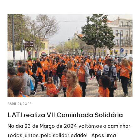
AGOSTO 29, 2025
A LATI está de parabéns!
r
No dia 22 de março de 2026, a LATI completou o
seu 47º aniversário. Este foi um dia de festa, de