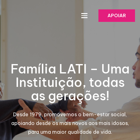
APOIAR
Família LATI – Uma
Instituição, todas
as gerações!
Desde 1979, promovemos o bem-estar social,
apoiando desde os mais novos aos mais idosos,
para uma maior qualidade de vida.