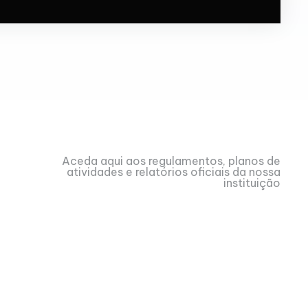
Aceda aqui aos regulamentos, planos de
atividades e relatórios oficiais da nossa
instituição