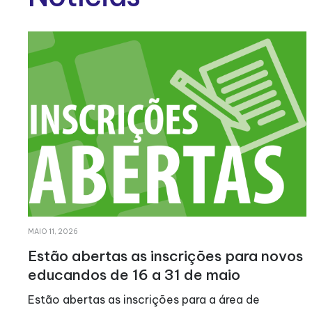
ABRIL 21, 2026
novos
LATI realiza VII Caminhada Solidári
No dia 23 de Março de 2024 voltámos a cami
todos juntos, pela solidariedade! Após uma