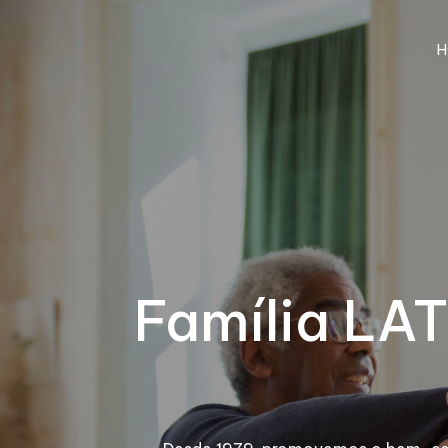
H
Família LAT