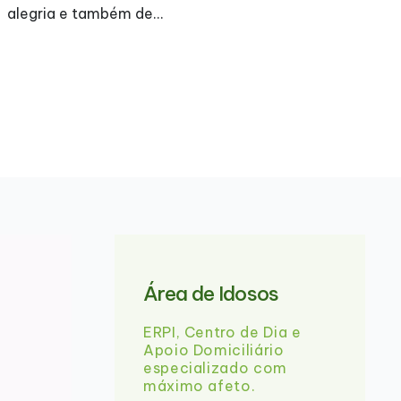
A Assembleia Geral Ordinária será realizada a 31-
05-2026 (18:30) na qual será apresentado o
Relatório de Contas e Atividades. Agradecemos a
comparência de todos. Abaixo…
Área de Idosos
ERPI, Centro de Dia e
Apoio Domiciliário
especializado com
máximo afeto.