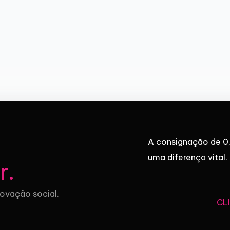
A consignação de 0,
uma diferença vital.
r
.
novação social.
CL