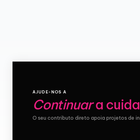
AJUDE-NOS A
Continuar
a cuida
O seu contributo direto apoia projetos de i