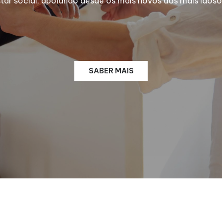
 social, apoiando desde os mais novos aos mais idosos
SABER MAIS