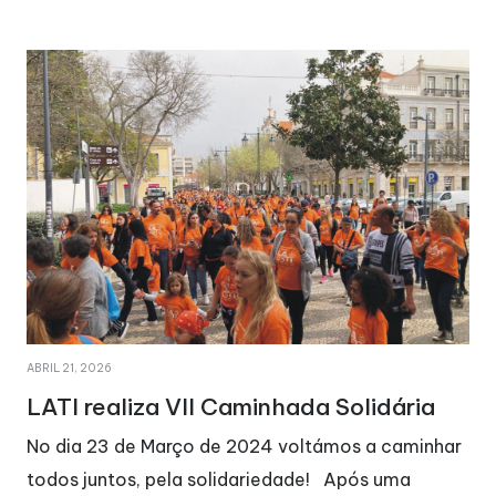
AGOSTO 29, 2025
a
A LATI está de parabéns!
nhar
No dia 22 de março de 2026, a LATI completou 
seu 47º aniversário. Este foi um dia de festa, de