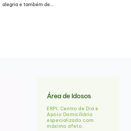
A Assembleia Geral Ordinária será realizada a 31-
05-2026 (18:30) na qual será apresentado o
s
Relatório de Contas e Atividades. Agradecemos a
comparência de todos. Abaixo…
Área de Idosos
ERPI, Centro de Dia e
Apoio Domiciliário
especializado com
máximo afeto.