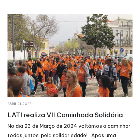
AGOSTO 29, 2025
A LATI está de parabéns!
No dia 22 de março de 2026, a LATI completou o
seu 47º aniversário. Este foi um dia de festa, de