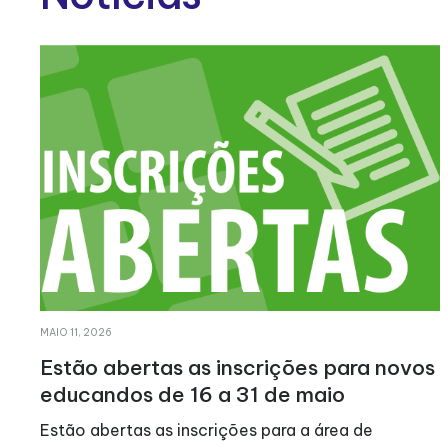
ABRIL 21, 2026
s
LATI realiza VII Caminhada Solidária
No dia 23 de Março de 2024 voltámos a caminhar
todos juntos, pela solidariedade! Após uma