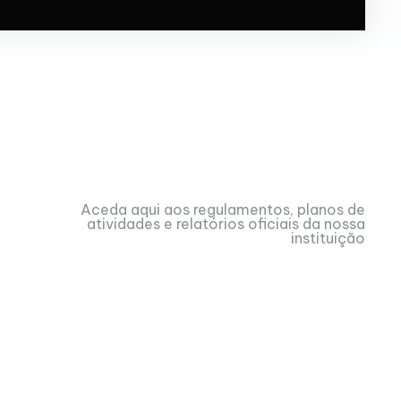
Aceda aqui aos regulamentos, planos de
atividades e relatórios oficiais da nossa
instituição