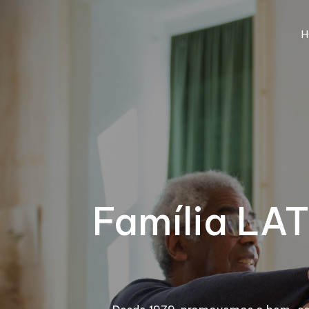
H
Família LAT