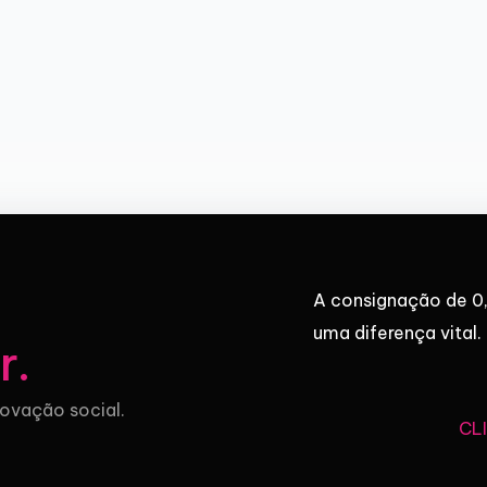
A consignação de 0,
uma diferença vital.
r
.
novação social.
CL