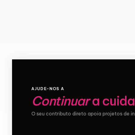
AJUDE-NOS A
Continuar
a cuida
O seu contributo direto apoia projetos de i