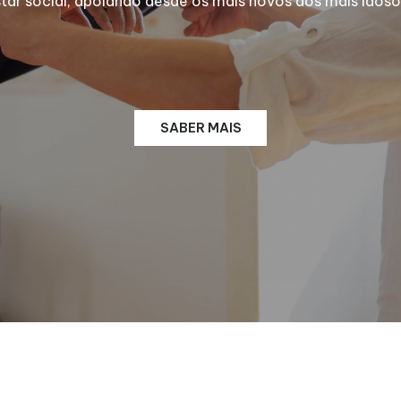
 social, apoiando desde os mais novos aos mais idosos
SABER MAIS