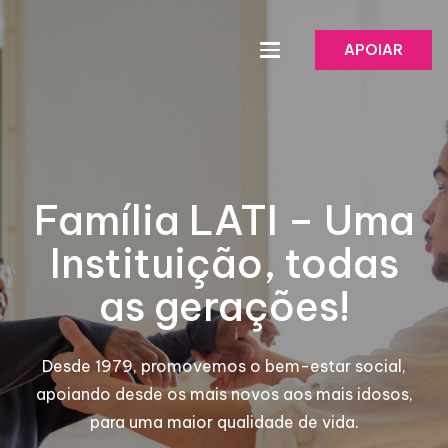
APOIAR
Família LATI – Uma
Instituição, todas
as gerações!
Desde 1979, promovemos o bem-estar social,
apoiando desde os mais novos aos mais idosos,
para uma maior qualidade de vida.