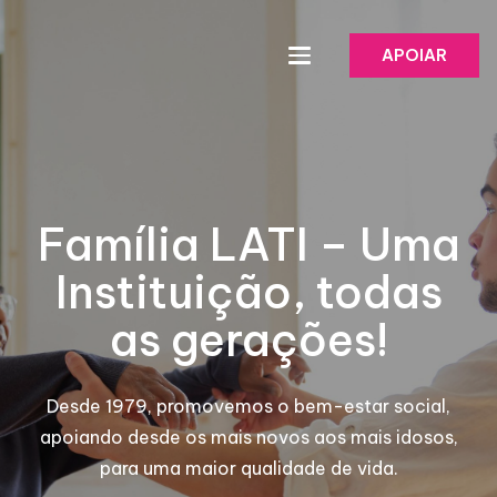
APOIAR
Família LATI – Uma
Instituição, todas
as gerações!
Desde 1979, promovemos o bem-estar social,
apoiando desde os mais novos aos mais idosos,
para uma maior qualidade de vida.