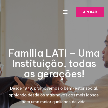
APOIAR
Família LATI – Uma
Instituição, todas
as gerações!
Desde 1979, promovemos o bem-estar social,
apoiando desde os mais novos aos mais idosos,
para uma maior qualidade de vida.