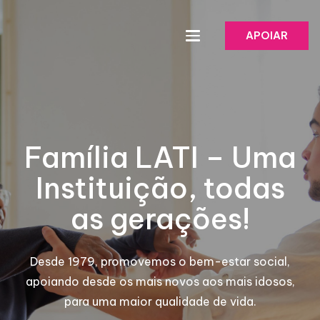
APOIAR
Família LATI – Uma
Instituição, todas
as gerações!
Desde 1979, promovemos o bem-estar social,
apoiando desde os mais novos aos mais idosos,
para uma maior qualidade de vida.