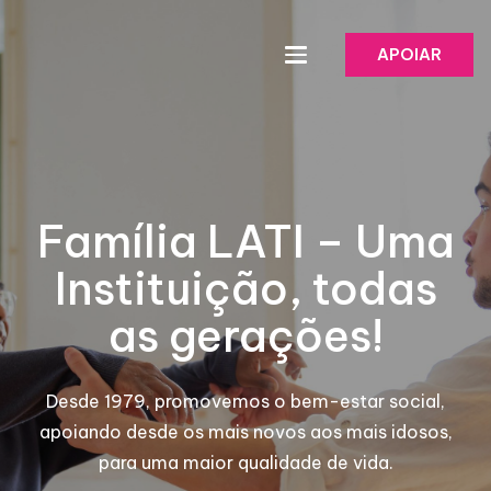
APOIAR
Família LATI – Uma
Instituição, todas
as gerações!
Desde 1979, promovemos o bem-estar social,
apoiando desde os mais novos aos mais idosos,
para uma maior qualidade de vida.