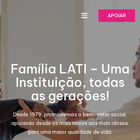
APOIAR
Família LATI – Uma
Instituição, todas
as gerações!
Desde 1979, promovemos o bem-estar social,
apoiando desde os mais novos aos mais idosos,
para uma maior qualidade de vida.