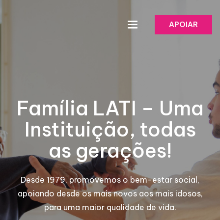
APOIAR
Família LATI – Uma
Instituição, todas
as gerações!
Desde 1979, promovemos o bem-estar social,
apoiando desde os mais novos aos mais idosos,
para uma maior qualidade de vida.