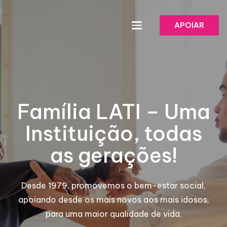
APOIAR
Família LATI – Uma
Instituição, todas
as gerações!
Desde 1979, promovemos o bem-estar social,
apoiando desde os mais novos aos mais idosos,
para uma maior qualidade de vida.