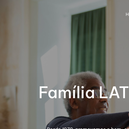
H
Família LAT