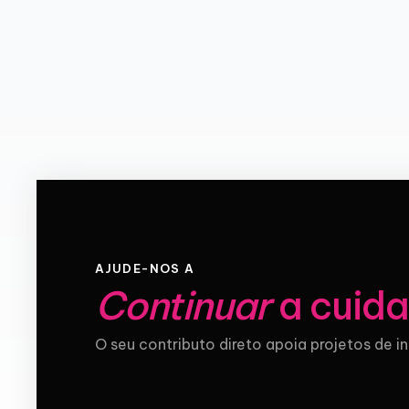
AJUDE-NOS A
Continuar
a cuida
O seu contributo direto apoia projetos de i