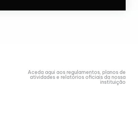
Aceda aqui aos regulamentos, planos de
atividades e relatórios oficiais da nossa
instituição