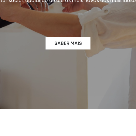
 social, apoiando desde os mais novos aos mais idosos
SABER MAIS