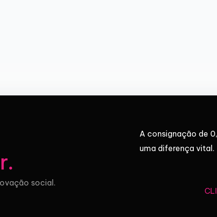
A consignação de 0,
uma diferença vital.
r
.
novação social.
CL