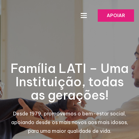
APOIAR
Família LATI – Uma
Instituição, todas
as gerações!
Desde 1979, promovemos o bem-estar social,
apoiando desde os mais novos aos mais idosos,
para uma maior qualidade de vida.