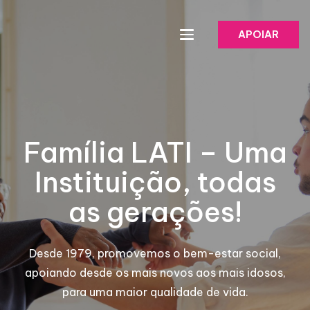
APOIAR
Família LATI – Uma
Instituição, todas
as gerações!
Desde 1979, promovemos o bem-estar social,
apoiando desde os mais novos aos mais idosos,
para uma maior qualidade de vida.