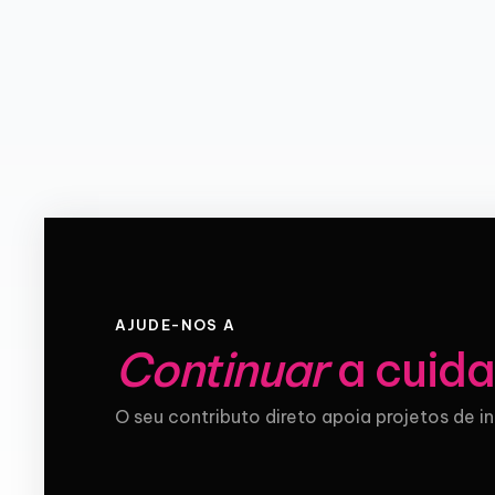
AJUDE-NOS A
Continuar
a cuida
O seu contributo direto apoia projetos de i