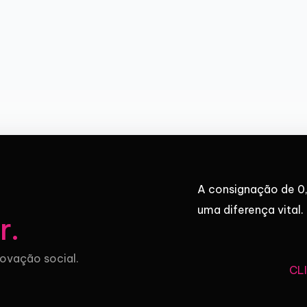
A consignação de 0,
uma diferença vital.
r
.
novação social.
CL