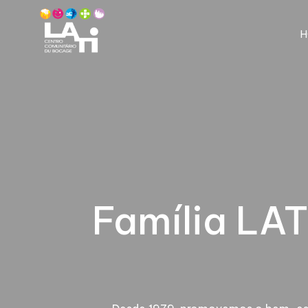
H
Família LAT