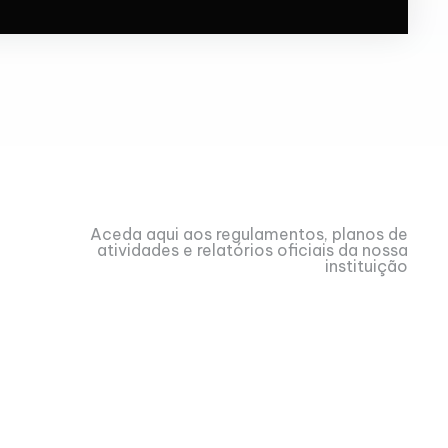
Aceda aqui aos regulamentos, planos de
atividades e relatórios oficiais da nossa
instituição