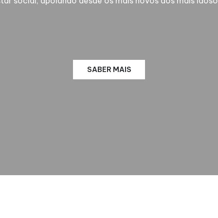
 social, apoiando desde os mais novos aos mais idosos
SABER MAIS