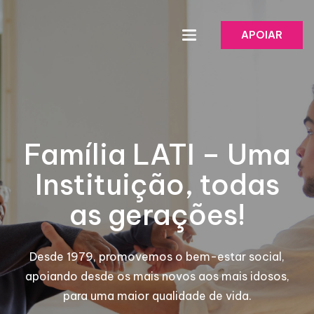
APOIAR
Família LATI – Uma
Instituição, todas
as gerações!
Desde 1979, promovemos o bem-estar social,
apoiando desde os mais novos aos mais idosos,
para uma maior qualidade de vida.